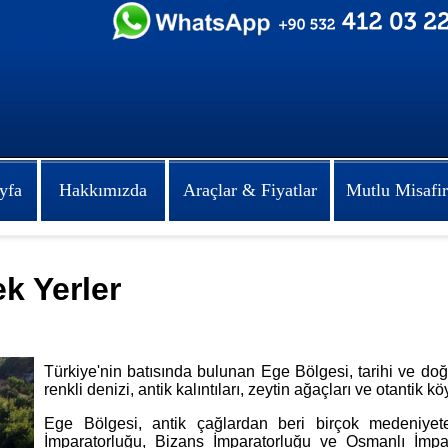
yfa
Hakkımızda
Araçlar & Fiyatlar
Mutlu Misafir
k Yerler
Türkiye'nin batısında bulunan Ege Bölgesi, tarihi ve doğal
renkli denizi, antik kalıntıları, zeytin ağaçları ve otantik 
Ege Bölgesi, antik çağlardan beri birçok medeniyete 
İmparatorluğu, Bizans İmparatorluğu ve Osmanlı İmpar