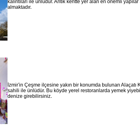
kalıntıları ile ünlüdür. Antik kentte yer alan en önemli yapıla
almaktadır.
İzmir'in Çeşme ilçesine yakın bir konumda bulunan Alaçatı Köy
sahili ile ünlüdür. Bu köyde yerel restoranlarda yemek yiyebil
denize girebilirsiniz.