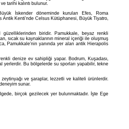
e tarihi kalıntı bulunur.
r. Büyük İskender döneminde kurulan Efes, Roma
es Antik Kenti'nde Celsus Kütüphanesi, Büyük Tiyatro,
güzelliklerinden biridir. Pamukkale, beyaz renkli
an, sıcak su kaynaklarının mineral içeriği ile oluşmuş
yrıca, Pamukkale'nin yanında yer alan antik Hierapolis
 renkli denize ev sahipliği yapar. Bodrum, Kuşadası,
l yerlerdir. Bu bölgelerde su sporları yapabilir, tekne
eytinyağı ve şaraplar, lezzetli ve kaliteli ürünlerdir.
r deneyim sunar.
bölgede, birçok gezilecek yer bulunmaktadır. İşte Ege