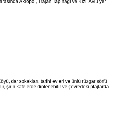
r arasında Akropol, Trajan Tapınağı ve Kızıl Avlu yer
ü, dar sokakları, tarihi evleri ve ünlü rüzgar sörfü
ir, şirin kafelerde dinlenebilir ve çevredeki plajlarda