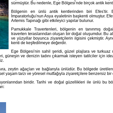
sürmüştür. Bu nedenle, Ege Bölgesi'nde birçok antik kent v
Bölgenin en ünlü antik kentlerinden biri Efes'ti
İmparatorluğu'nun Asya eyaletinin başkenti olmuştur. Ef
Artemis Tapınağı gibi etkileyici yapılar bulunur.
Pamukkale Travertenleri, bölgenin en tanınmış doğal 
traverten teraslarından oluşan bir doğal oluşumdur. Bu al
ve yüzyıllar boyunca ziyaretçilerin ilgisini çekmiştir. A
kenti de keşfedilmeye değerdir.
Ege Bölgesi'nin sahil şeridi, güzel plajlara ve turkuaz
, güneşin ve denizin tadını çıkarmak isteyen tatilciler için idea
iz.
ıra, zeytin ağaçları ve bağlarıyla ünlüdür. Bu bölgede üretilen z
sel yaşam tarzı ve yöresel mutfağıyla ziyaretçilere benzersiz bi
yonlarından biridir. Tarihi ve doğal güzellikleri ile ünlü bu 
rı: