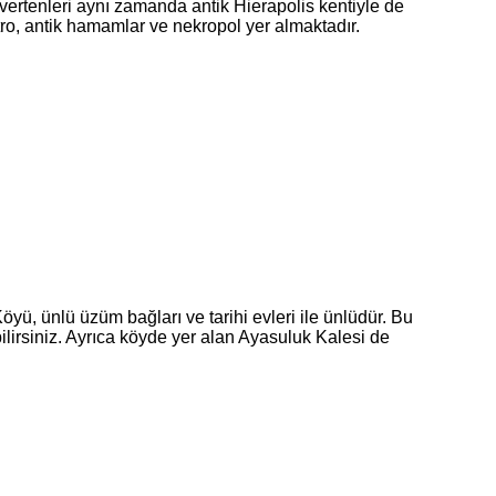
rtenleri aynı zamanda antik Hierapolis kentiyle de
yatro, antik hamamlar ve nekropol yer almaktadır.
yü, ünlü üzüm bağları ve tarihi evleri ile ünlüdür. Bu
bilirsiniz. Ayrıca köyde yer alan Ayasuluk Kalesi de